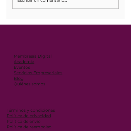
Escribir un comentario...
El mindset de una empresaria: el
verdadero motor detrás del
crecimiento de un negocio
Membresía Digital
Academia
Eventos
Servicios Empresariales
Blog
Quiénes somos
Términos y condiciones
Política de privacidad
Política de envío
Política de reembolso