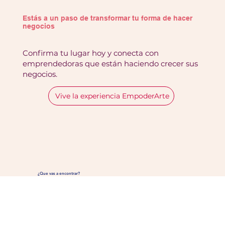
Estás a un paso de transformar tu forma de hacer
negocios
Confirma tu lugar hoy y conecta con
emprendedoras que están haciendo crecer sus
negocios.
Vive la experiencia EmpoderArte
¿Que vas a encontrar?
✅ Una masterclass donde
trabajaremos con las creencias
limitantes que pueden frenar