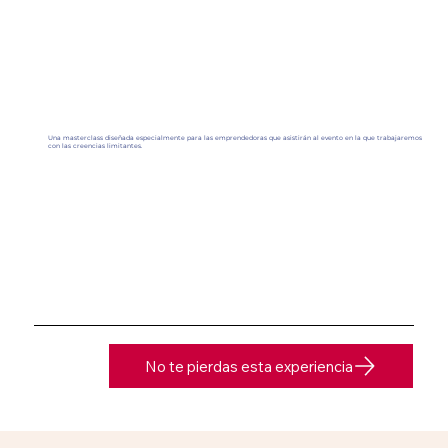
Una masterclass diseñada especialmente para las emprendedoras que asistirán al evento en la que trabajaremos
con las creencias limitantes.
No te pierdas esta experiencia